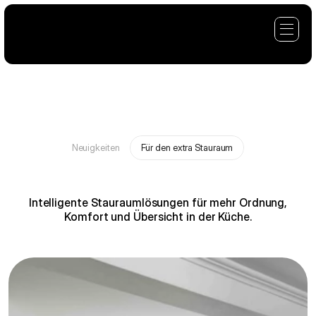
Neuigkeiten
Für den extra Stauraum
F
ü
r
d
e
n
e
x
t
r
a
S
t
a
u
r
a
u
m
Intelligente Stauraumlösungen für mehr Ordnung,
Komfort und Übersicht in der Küche.