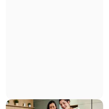
Perfekte
Planung
und
exzellenter
Service