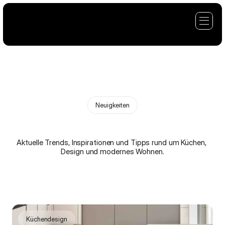
Neuigkeiten
N
e
u
i
g
k
e
i
t
e
n
Aktuelle Trends, Inspirationen und Tipps rund um Küchen, 
Design und modernes Wohnen.
Küchendesign