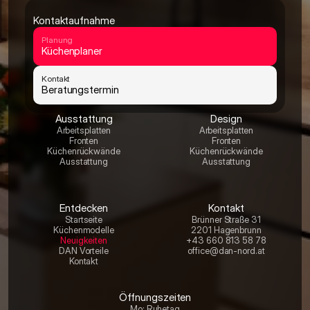
Kontaktaufnahme
Planung
Küchenplaner
Kontakt 
Beratungstermin
Ausstattung
Design
Arbeitsplatten
Arbeitsplatten
Fronten
Fronten
Küchenrückwände
Küchenrückwände
Ausstattung
Ausstattung
Entdecken
Kontakt
Startseite
Brünner Straße 31
Küchenmodelle
2201 Hagenbrunn
Neuigkeiten
+43 660 813 58 78
DAN Vorteile
office@dan-nord.at
Kontakt
Öffnungszeiten
Mo: Ruhetag